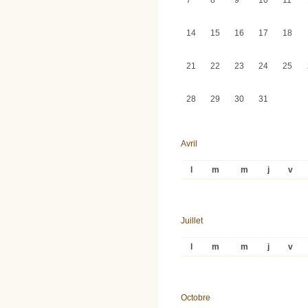
7
8
9
10
11
14
15
16
17
18
21
22
23
24
25
28
29
30
31
Avril
l
m
m
j
v
Juillet
l
m
m
j
v
Octobre