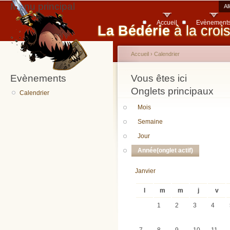
Menu principal
Al
Accueil
Evènement
La Bédérie
à la croi
Accueil
›
Calendrier
Evènements
Vous êtes ici
Onglets principaux
Calendrier
Mois
Semaine
Jour
Année
(onglet actif)
Janvier
l
m
m
j
v
1
2
3
4