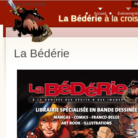
Menu principal
Al
Accueil
Evènement
La Bédérie
à la croi
La Bédérie