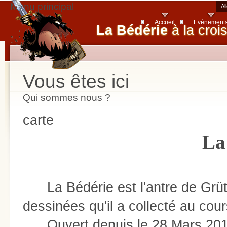
Menu principal
Al
Accueil
Evènement
La Bédérie
à la croi
Accueil
Vous êtes ici
Qui sommes nous ?
carte
La
La Bédérie est l'antre de Grüt,
dessinées qu'il a collecté au co
Ouvert depuis le 28 Mars 201