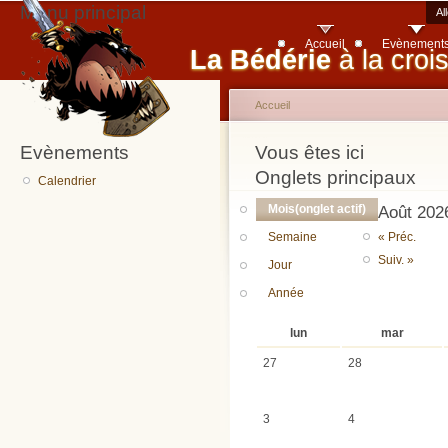
Menu principal
Al
Accueil
Evènement
La Bédérie
à la croi
Accueil
Evènements
Vous êtes ici
Onglets principaux
Calendrier
Mois
(onglet actif)
Août 202
Semaine
« Préc.
Suiv. »
Jour
Année
lun
mar
27
28
3
4